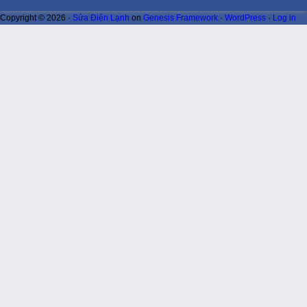
Copyright © 2026 ·
Sửa Điện Lạnh
on
Genesis Framework
·
WordPress
·
Log in