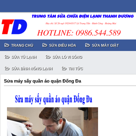
TRANG CHỦ
SỬA ĐIỀU HÒA
SỬA MÁY GIẶT
SỬA TỦ LẠNH
SỬA LÒ VI SÓNG
SỬA BÌNH NÓNG LẠNH
TIN TỨC
Sửa máy sấy quần áo quận Đống Đa