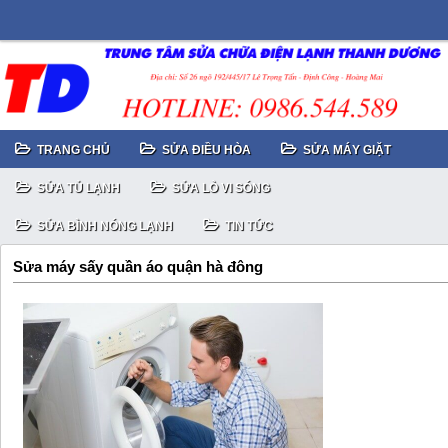
TRANG CHỦ
SỬA ĐIỀU HÒA
SỬA MÁY GIẶT
SỬA TỦ LẠNH
SỬA LÒ VI SÓNG
SỬA BÌNH NÓNG LẠNH
TIN TỨC
Sửa máy sấy quần áo quận hà đông