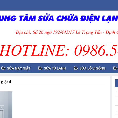
SỬA MÁY GIẶT
SỬA TỦ LẠNH
SỬA LÒ VI SÓNG
giặt 4