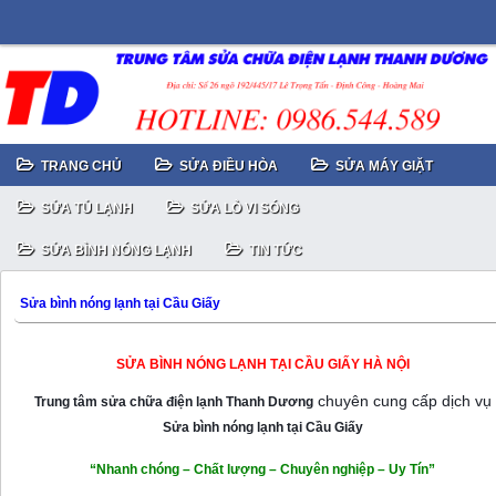
TRANG CHỦ
SỬA ĐIỀU HÒA
SỬA MÁY GIẶT
SỬA TỦ LẠNH
SỬA LÒ VI SÓNG
SỬA BÌNH NÓNG LẠNH
TIN TỨC
Sửa bình nóng lạnh tại Cầu Giấy
SỬA BÌNH NÓNG LẠNH TẠI CẦU GIẤY HÀ NỘI
chuyên cung cấp dịch vụ
Trung tâm sửa chữa điện lạnh Thanh Dương
Sửa bình nóng lạnh tại Cầu Giấy
“Nhanh chóng – Chất lượng – Chuyên nghiệp – Uy Tín”