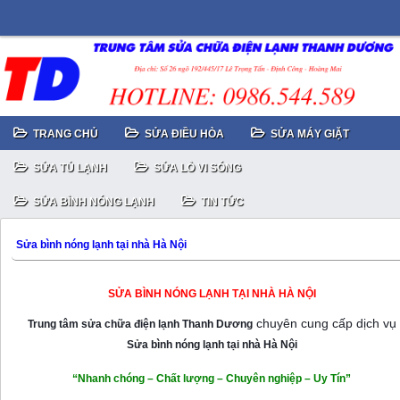
TRANG CHỦ
SỬA ĐIỀU HÒA
SỬA MÁY GIẶT
SỬA TỦ LẠNH
SỬA LÒ VI SÓNG
SỬA BÌNH NÓNG LẠNH
TIN TỨC
Sửa bình nóng lạnh tại nhà Hà Nội
SỬA BÌNH NÓNG LẠNH TẠI NHÀ HÀ NỘI
chuyên cung cấp dịch vụ
Trung tâm sửa chữa điện lạnh Thanh Dương
Sửa bình nóng lạnh tại nhà Hà Nội
“Nhanh chóng – Chất lượng – Chuyên nghiệp – Uy Tín”