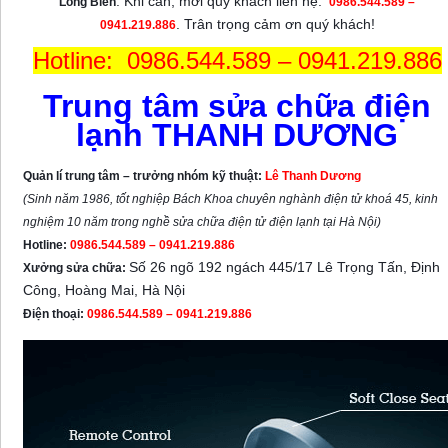
. Khi cần, mời quý khách liên hệ:
Long Biên
0986.544.589
–
. Trân trọng cảm ơn quý khách!
0941.219.886
Hotline: 0986.544.589 – 0941.219.886
Trung tâm sửa chữa điện
lạnh THANH DƯƠNG
Quản lí trung tâm – trưởng nhóm kỹ thuật:
Lê Thanh Dương
(Sinh năm 1986, tốt nghiệp Bách Khoa chuyên nghành điện tử khoá 45, kinh
nghiệm 10 năm trong nghề sửa chữa điện tử điện lạnh tại Hà Nội)
Hotline:
0986.544.589 – 0941.219.886
Số 26 ngõ 192 ngách 445/17 Lê Trọng Tấn, Định
Xưởng sửa chữa:
Công, Hoàng Mai, Hà Nội
Điện thoại:
0986.544.589 – 0941.219.886