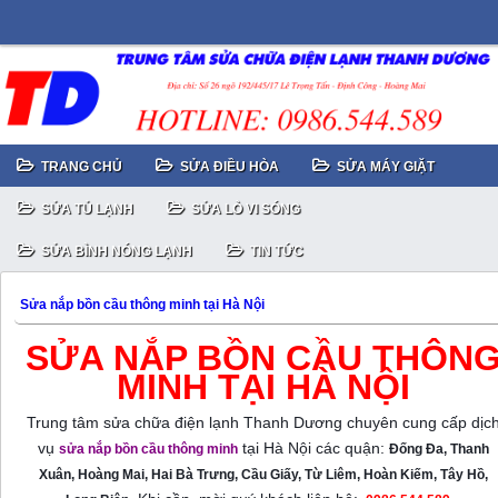
TRANG CHỦ
SỬA ĐIỀU HÒA
SỬA MÁY GIẶT
SỬA TỦ LẠNH
SỬA LÒ VI SÓNG
SỬA BÌNH NÓNG LẠNH
TIN TỨC
Sửa nắp bồn cầu thông minh tại Hà Nội
SỬA NẮP BỒN CẦU THÔN
MINH TẠI HÀ NỘI
Trung tâm sửa chữa điện lạnh Thanh Dương chuyên cung cấp dịc
vụ
tại Hà Nội các quận:
sửa nắp bồn cầu thông minh
Đống Đa, Thanh
Xuân, Hoàng Mai, Hai Bà Trưng, Cầu Giấy, Từ Liêm, Hoàn Kiếm, Tây Hồ,