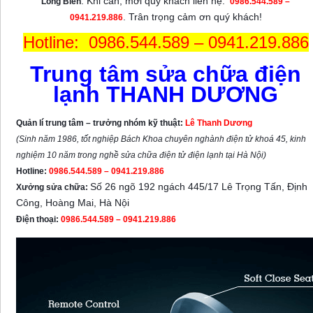
. Khi cần, mời quý khách liên hệ:
Long Biên
0986.544.589
–
. Trân trọng cảm ơn quý khách!
0941.219.886
Hotline: 0986.544.589 – 0941.219.886
Trung tâm sửa chữa điện
lạnh THANH DƯƠNG
Quản lí trung tâm – trưởng nhóm kỹ thuật:
Lê Thanh Dương
(Sinh năm 1986, tốt nghiệp Bách Khoa chuyên nghành điện tử khoá 45, kinh
nghiệm 10 năm trong nghề sửa chữa điện tử điện lạnh tại Hà Nội)
Hotline:
0986.544.589 – 0941.219.886
Số 26 ngõ 192 ngách 445/17 Lê Trọng Tấn, Định
Xưởng sửa chữa:
Công, Hoàng Mai, Hà Nội
Điện thoại:
0986.544.589 – 0941.219.886