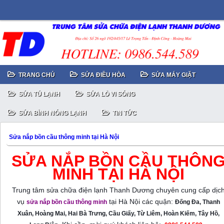
TRANG CHỦ
SỬA ĐIỀU HÒA
SỬA MÁY GIẶT
SỬA TỦ LẠNH
SỬA LÒ VI SÓNG
SỬA BÌNH NÓNG LẠNH
TIN TỨC
Sửa nắp bồn cầu thông minh tại Hà Nội
SỬA NẮP BỒN CẦU THÔN
MINH TẠI HÀ NỘI
Trung tâm sửa chữa điện lạnh Thanh Dương chuyên cung cấp dịc
vụ
tại Hà Nội các quận:
sửa nắp bồn cầu thông minh
Đống Đa, Thanh
Xuân, Hoàng Mai, Hai Bà Trưng, Cầu Giấy, Từ Liêm, Hoàn Kiếm, Tây Hồ,