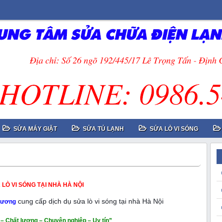
SỬA MÁY GIẶT
SỬA TỦ LẠNH
SỬA LÒ VI SÓNG
 LÒ VI SÓNG TẠI NHÀ HÀ NỘI
cung cấp dịch dụ sửa lò vi sóng tại nhà Hà Nội
 Dương
– Chất lượng – Chuyên nghiệp – Uy tín”