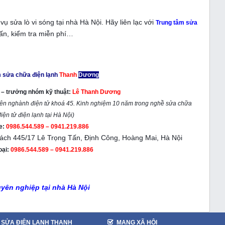
 sửa lò vi sóng tại nhà Hà Nội. Hãy liên lạc với
Trung tâm sửa
ấn, kiểm tra miễn phí…
 sửa chữa điện lạnh
Thanh
Dương
m – trưởng nhóm kỹ thuật:
Lê Thanh Dương
yên nghành điện tử khoá 45. Kinh nghiệm 10 năm trong nghề sửa chữa
iện tử điện lạnh tại Hà Nội)
ne:
0986.544.589 – 0941.219.886
ách 445/17 Lê Trọng Tấn, Định Công, Hoàng Mai, Hà Nội
oại:
0986.544.589 – 0941.219.886
uyên nghiệp tại nhà Hà Nội
SỬA ĐIỆN LẠNH THANH
MẠNG XÃ HỘI