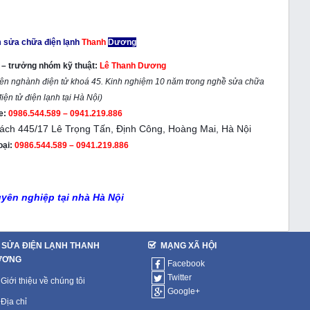
 sửa chữa điện lạnh
Thanh
Dương
m – trưởng nhóm kỹ thuật:
Lê Thanh Dương
yên nghành điện tử khoá 45. Kinh nghiệm 10 năm trong nghề sửa chữa
iện tử điện lạnh tại Hà Nội)
ne:
0986.544.589 – 0941.219.886
ách 445/17 Lê Trọng Tấn, Định Công, Hoàng Mai, Hà Nội
oại:
0986.544.589 – 0941.219.886
uyên nghiệp tại nhà Hà Nội
SỬA ĐIỆN LẠNH THANH
MẠNG XÃ HỘI
ƯƠNG
Facebook
Twitter
Giới thiệu về chúng tôi
Google+
Địa chỉ