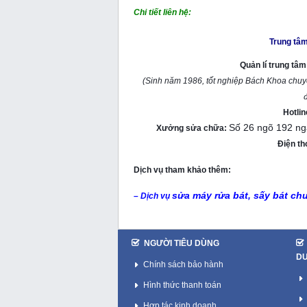
Chi tiết liên hệ:
Trung tâm
Quản lí trung tâ
(Sinh năm 1986, tốt nghiệp Bách Khoa chu
đ
Hotli
Số 26 ngõ 192 ng
Xưởng sửa chữa:
Điện th
Dịch vụ tham khảo thêm:
sửa máy rửa bát, sấy bát ch
– Dịch vụ
NGƯỜI TIÊU DÙNG
D
Chính sách bảo hành
Hình thức thanh toán
Hợp tác kinh doanh