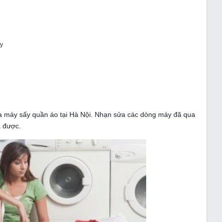
ạy
…
ửa máy sấy quần áo tại Hà Nội. Nhạn sửa các dòng máy đã qua
a được.