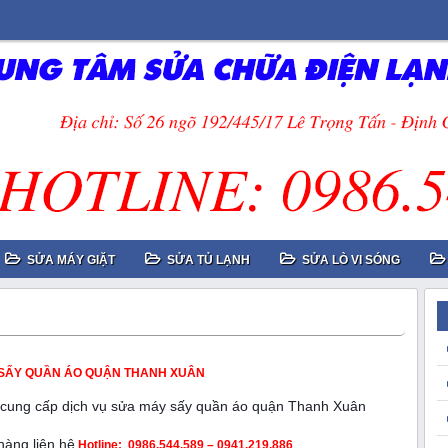
SỬA MÁY GIẶT
SỬA TỦ LẠNH
SỬA LÒ VI SÓNG
SẤY QUẦN ÁO QUẬN THANH XUÂN
cung cấp dịch vụ
sửa máy sấy quần áo quận Thanh Xuân
hàng liên hệ
Hotline:
0986.544.589 – 0941.219.886