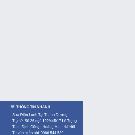
THÔNG TIN NHANH
Sửa Điện Lạnh Tại Thanh Dương
Trụ sở: Số 26 ngõ 192/445/17 Lê Trọng
Tấn - Định Công - Hoàng Mai - Hà Nội
Tư vấn miễn phí: 0986.544.589