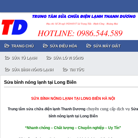
TRANG CHỦ
SỬA ĐIỀU HÒA
SỬA MÁY GIẶT
SỬA TỦ LẠNH
SỬA LÒ VI SÓNG
SỬA BÌNH NÓNG LẠNH
TIN TỨC
Sửa bình nóng lạnh tại Long Biên
SỬA BÌNH NÓNG LẠNH TẠI LONG BIÊN HÀ NỘI
chuyên cung cấp dịch vụ
Trung tâm sửa chữa điện lạnh Thanh Dương
Sử
bình nóng lạnh tại Long Biên
“Nhanh chóng – Chất lượng – Chuyên nghiệp – Uy Tín”