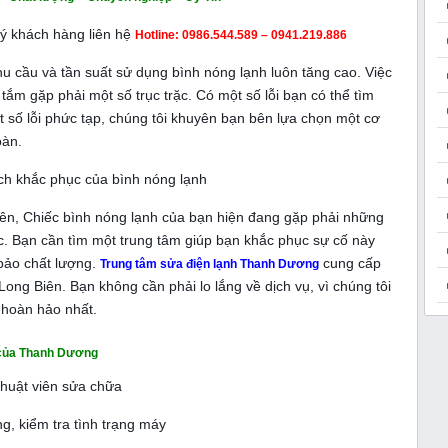
uý khách hàng liên hệ
Hotline: 0986.544.589 – 0941.219.886
 nhu cầu và tần suất sử dụng bình nóng lạnh luôn tăng cao. Việc
ắm gặp phải một số trục trặc. Có một số lỗi bạn có thể tìm
 số lỗi phức tạp, chúng tôi khuyên bạn bên lựa chọn một
cơ
oàn.
ách khắc phục của bình nóng lạnh
Biên, Chiếc bình nóng lạnh của bạn hiện đang gặp phải những
c. Bạn cần tìm một trung tâm giúp bạn khắc phục sự cố này
bảo chất lượng.
cung cấp
Trung tâm sửa điện lạnh Thanh Dương
Long Biên. Bạn không cần phải lo lắng về dịch vụ, vì chúng tôi
 hoàn hảo nhất.
n của Thanh Dương
thuật viên sửa chữa
g, kiểm tra tình trạng máy