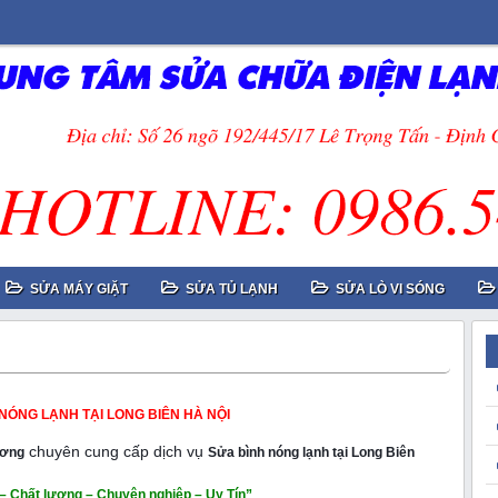
SỬA MÁY GIẶT
SỬA TỦ LẠNH
SỬA LÒ VI SÓNG
NÓNG LẠNH TẠI LONG BIÊN HÀ NỘI
chuyên cung cấp dịch vụ
ương
Sửa bình nóng lạnh tại Long Biên
– Chất lượng – Chuyên nghiệp – Uy Tín”