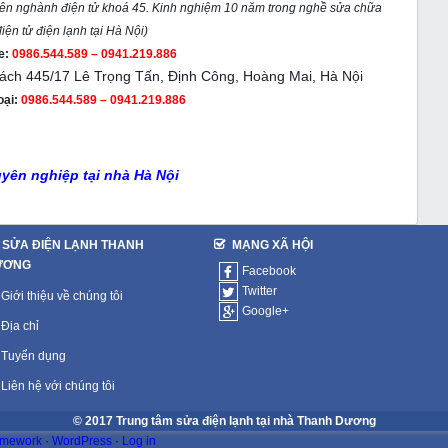
yên nghành điện tử khoá 45. Kinh nghiệm 10 năm trong nghề sửa chữa
iện tử điện lạnh tại Hà Nội)
ne:
0986.544.589 – 0941.219.886
ách 445/17 Lê Trọng Tấn, Định Công, Hoàng Mai, Hà Nội
oại:
0986.544.589 – 0941.219.886
uyên nghiệp tại nhà Hà Nội
SỬA ĐIỆN LẠNH THANH
MẠNG XÃ HỘI
ƯƠNG
Facebook
Twitter
Giới thiệu về chúng tôi
Google+
Địa chỉ
Tuyển dụng
Liên hệ với chúng tôi
© 2017 Trung tâm sửa điện lạnh tại nhà Thanh Dương
amework
·
WordPress
·
Log in