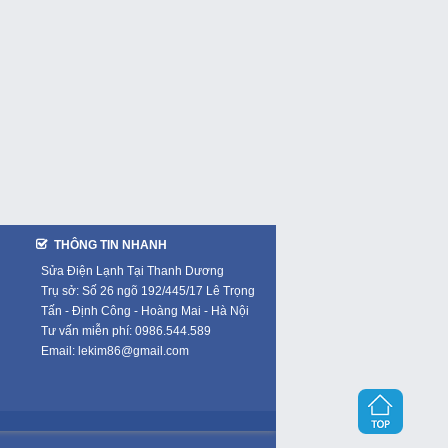
THÔNG TIN NHANH
Sửa Điện Lạnh Tại Thanh Dương
Trụ sở: Số 26 ngõ 192/445/17 Lê Trọng
Tấn - Định Công - Hoàng Mai - Hà Nội
Tư vấn miễn phí: 0986.544.589
Email: lekim86@gmail.com