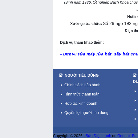
(Sinh năm 1986, tốt nghiệp Bách Khoa chu
đ
Hotli
Số 26 ngõ 192 ng
Xưởng sửa chữa:
Điện th
Dịch vụ tham khảo thêm:
sửa máy rửa bát, sấy bát ch
– Dịch vụ
NGƯỜI TIÊU DÙNG
D
Chính sách bảo hành
Hình thức thanh toán
Hợp tác kinh doanh
Quyền lợi người tiêu dùng
Copyright © 2026 ·
Sửa Điện Lạnh
on
Genesis Fr